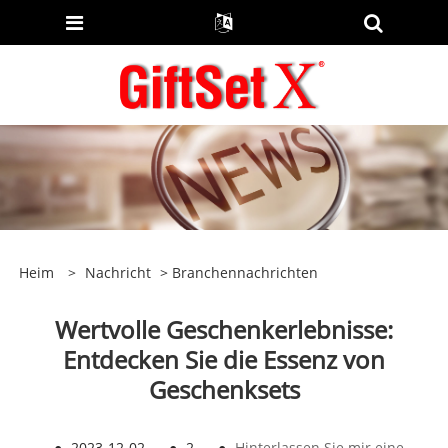
Heim
>
Nachricht
>
Branchennachrichten
Wertvolle Geschenkerlebnisse:
Entdecken Sie die Essenz von
Geschenksets
●
2023-12-02
●
2
●
Hinterlassen Sie mir eine